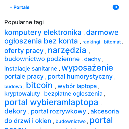
-
Portale
8
Popularne tagi
komputery elektronika
darmowe
,
ogłoszenia bez konta
,
rankingi
,
bitomat
,
narzędzia
oferty pracy
,
,
budownictwo podziemne
dachy
,
,
wyposażenie
instalacje sanitarne
,
,
portale pracy
portal humorystyczny
,
,
bitcoin
wybór laptopa
budowa
,
,
,
kryptowaluty
bezpłatne ogłoszenia
,
,
portal wybieramlaptopa
,
dekory
portal rozrywkowy
akcesoria
,
,
portal
do drzwi i okien
,
budownictwo
,