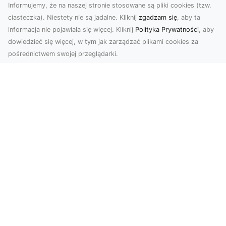
Informujemy, że na naszej stronie stosowane są pliki cookies (tzw.
ciasteczka). Niestety nie są jadalne. Kliknij
zgadzam się
, aby ta
informacja nie pojawiała się więcej. Kliknij
Polityka Prywatności
, aby
dowiedzieć się więcej, w tym jak zarządzać plikami cookies za
pośrednictwem swojej przeglądarki.
Zdjęcia dronem Dębica – odkryj nowe
możliwości wizualne
Zdjęcia i filmy z drona to obecnie jeden z
najbardziej nowoczesnych sposobów na
tworzenie materiał...