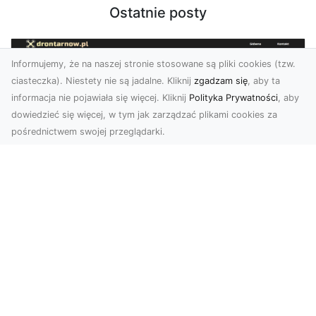
Ostatnie posty
Informujemy, że na naszej stronie stosowane są pliki cookies (tzw.
ciasteczka). Niestety nie są jadalne. Kliknij
zgadzam się
, aby ta
informacja nie pojawiała się więcej. Kliknij
Polityka Prywatności
, aby
dowiedzieć się więcej, w tym jak zarządzać plikami cookies za
pośrednictwem swojej przeglądarki.
Zdjęcia dronem Dębica – odkryj nowe
możliwości wizualne
Zdjęcia i filmy z drona to obecnie jeden z
najbardziej nowoczesnych sposobów na
tworzenie materiał...