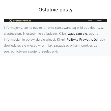
Ostatnie posty
Informujemy, że na naszej stronie stosowane są pliki cookies (tzw.
ciasteczka). Niestety nie są jadalne. Kliknij
zgadzam się
, aby ta
informacja nie pojawiała się więcej. Kliknij
Polityka Prywatności
, aby
dowiedzieć się więcej, w tym jak zarządzać plikami cookies za
pośrednictwem swojej przeglądarki.
Zdjęcia dronem Dębica – odkryj nowe
możliwości wizualne
Zdjęcia i filmy z drona to obecnie jeden z
najbardziej nowoczesnych sposobów na
tworzenie materiał...