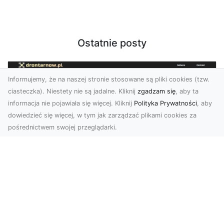
Ostatnie posty
Informujemy, że na naszej stronie stosowane są pliki cookies (tzw.
ciasteczka). Niestety nie są jadalne. Kliknij
zgadzam się
, aby ta
informacja nie pojawiała się więcej. Kliknij
Polityka Prywatności
, aby
dowiedzieć się więcej, w tym jak zarządzać plikami cookies za
pośrednictwem swojej przeglądarki.
Zdjęcia dronem Dębica – odkryj nowe
możliwości wizualne
Zdjęcia i filmy z drona to obecnie jeden z