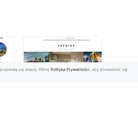
pojawiała się więcej. Kliknij
Polityka Prywatności
, aby dowiedzieć się
la
Pokój dziecięcy z
efektem „wow”
i
Każdy rodzic pragnie, by
jego dziecko było
szczęśliwe, by rozwijało się
wspaniale, by czuło się r...