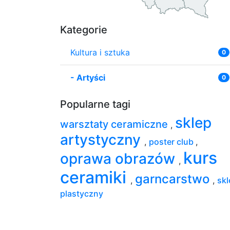
Kategorie
Kultura i sztuka
0
-
Artyści
0
Popularne tagi
sklep
warsztaty ceramiczne
,
artystyczny
,
poster club
,
kurs
oprawa obrazów
,
ceramiki
garncarstwo
,
,
skl
plastyczny