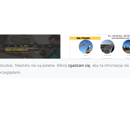
eczka). Niestety nie są jadalne. Kliknij
zgadzam się
, aby ta informacja nie 
rzeglądarki.
Transport
Niskopodwoziowy d
U XMar – Twoje
Przemysłu i
ufane Wsparcie
Budownictwa –
ogowe w Radomiu
Kompleksowe Usług
MA-TRANS
 XMar – Profesjonalna
moc Drogowa Dla
Co To Jest Transport
żdego Kierowcy