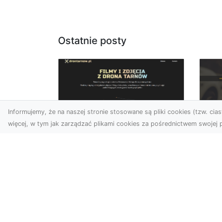
Ostatnie posty
Informujemy, że na naszej stronie stosowane są pliki cookies (tzw. ciast
więcej, w tym jak zarządzać plikami cookies za pośrednictwem swojej p
Zdjęcia dronem
FH
Dębica – odkryj nowe
Za
możliwości wizualne
Dr
Zdjęcia i filmy z drona to
FHU
obecnie jeden z najbardziej
Po
nowoczesnych sposobów
Ka
na tworzenie materiał...