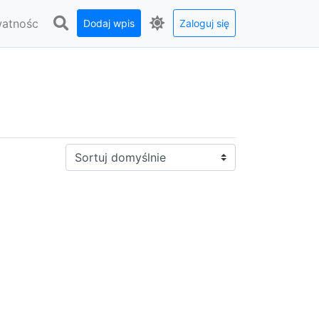
watnośc
Dodaj wpis
Zaloguj się
Sortuj: