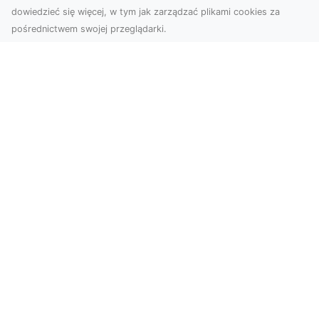
dowiedzieć się więcej, w tym jak zarządzać plikami cookies za
pośrednictwem swojej przeglądarki.
Zdjęcia dronem Dębica – odkryj nowe
możliwości wizualne
Zdjęcia i filmy z drona to obecnie jeden z
najbardziej nowoczesnych sposobów na
tworzenie materiał...