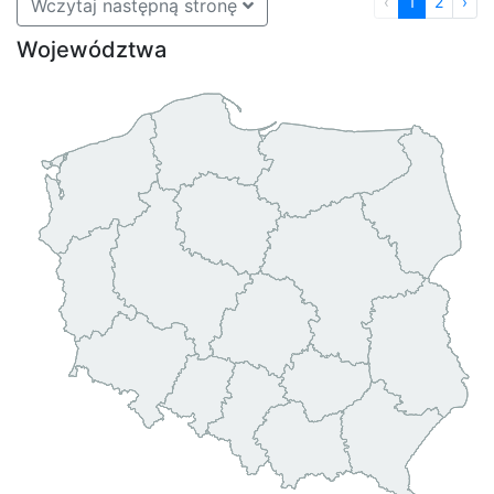
‹
1
2
›
Wczytaj następną stronę
Województwa