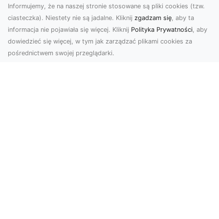
Informujemy, że na naszej stronie stosowane są pliki cookies (tzw.
ciasteczka). Niestety nie są jadalne. Kliknij
zgadzam się
, aby ta
informacja nie pojawiała się więcej. Kliknij
Polityka Prywatności
, aby
dowiedzieć się więcej, w tym jak zarządzać plikami cookies za
pośrednictwem swojej przeglądarki.
Zdjęcia dronem Dębica – odkryj nowe
możliwości wizualne
Zdjęcia i filmy z drona to obecnie jeden z
najbardziej nowoczesnych sposobów na
tworzenie materiał...