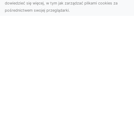
dowiedzieć się więcej, w tym jak zarządzać plikami cookies za
pośrednictwem swojej przeglądarki.
Zdjęcia dronem Dębica – odkryj nowe
możliwości wizualne
Zdjęcia i filmy z drona to obecnie jeden z
najbardziej nowoczesnych sposobów na
tworzenie materiał...