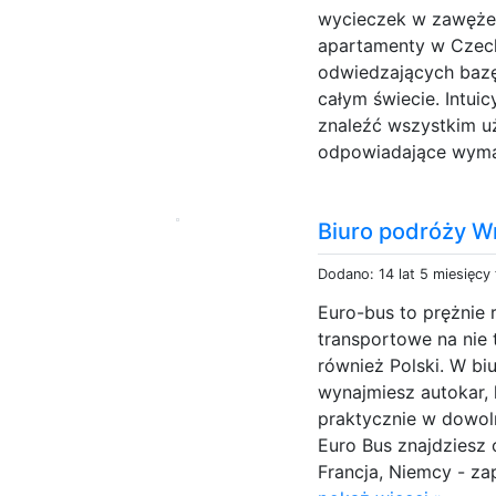
wycieczek w zawężeni
apartamenty w Czech
odwiedzających baz
całym świecie. Intui
znaleźć wszystkim 
odpowiadające wyma
Biuro podróży W
Dodano: 14 lat 5 miesięcy
Euro-bus to prężnie r
transportowe na nie 
również Polski. W bi
wynajmiesz autokar, 
praktycznie w dowol
Euro Bus znajdziesz 
Francja, Niemcy - za