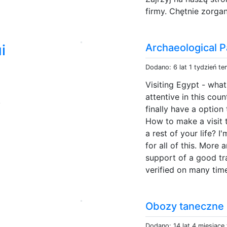
firmy. Chętnie zorgan
i
Archaeological P
Dodano: 6 lat 1 tydzień t
Visiting Egypt - wha
attentive in this cou
,
finally have a optio
How to make a visit 
a rest of your life? 
for all of this. More
support of a good tr
verified on many time
Obozy taneczne
Dodano: 14 lat 4 miesiące