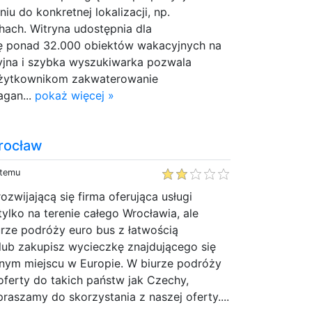
u do konkretnej lokalizacji, np.
ach. Witryna udostępnia dla
ę ponad 32.000 obiektów wakacyjnych na
cyjna i szybka wyszukiwarka pozwala
użytkownikom zakwaterowanie
gan...
pokaż więcej »
rocław
 temu
ozwijającą się firma oferująca usługi
tylko na terenie całego Wrocławia, ale
urze podróży euro bus z łatwością
lub zakupisz wycieczkę znajdującego się
nym miejscu w Europie. W biurze podróży
oferty do takich państw jak Czechy,
praszamy do skorzystania z naszej oferty....