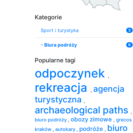
Kategorie
Sport i turystyka
3
-
Biura podróży
6
Popularne tagi
odpoczynek
,
rekreacja
agencja
,
turystyczna
,
archaeological paths
,
obozy zimowe
biuro podróży
,
,
grecos
biuro
podróże
kraków
,
autokary
,
,