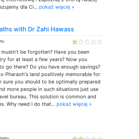
izujemy dla Ci...
pokaż więcej »
aths with Dr Zahi Hawass
emu
t mustn't be forgotten? Have you been
ntry for at least a few years? Now you
n to go there? Do you have enough savings?
to Pharaoh's land positively memorable for
I'm sure you should to be optimally prepared
 and more people in such situations just use
avel bureau. This solution is common and
s. Why need I do that...
pokaż więcej »
 temu