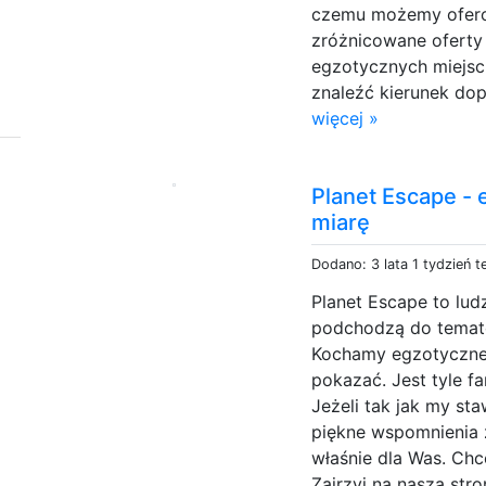
czemu możemy ofero
zróżnicowane oferty
egzotycznych miejsc
znaleźć kierunek dop
więcej »
Planet Escape -
miarę
Dodano: 3 lata 1 tydzień 
Planet Escape to lud
podchodzą do temató
Kochamy egzotyczne
pokazać. Jest tyle f
Jeżeli tak jak my sta
piękne wspomnienia z
właśnie dla Was. Ch
Zajrzyj na naszą stro