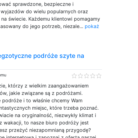
wać sprawdzone, bezpieczne i
 wyjazdów do wielu popularnych oraz
 na świecie. Każdemu klientowi pomagamy
asowany do jego potrzeb, niezale...
pokaż
 egzotyczne podróże szyte na
temu
zie, którzy z wielkim zaangażowaniem
w, jakie związane są z podróżami.
 podróże i to właśnie chcemy Wam
antastycznych miejsc, które trzeba poznać.
wiacie na oryginalność, niezwykły klimat i
 wakacji, to nasze biuro podróży jest
cesz przeżyć niezapomnianą przygodę?
nę internetową i zapoznaj z ofertą naszej