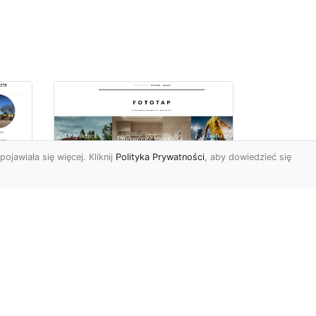
pojawiała się więcej. Kliknij
Polityka Prywatności
, aby dowiedzieć się
la
Pokój dziecięcy z
efektem „wow”
i
Każdy rodzic pragnie, by
jego dziecko było
szczęśliwe, by rozwijało się
wspaniale, by czuło się r...