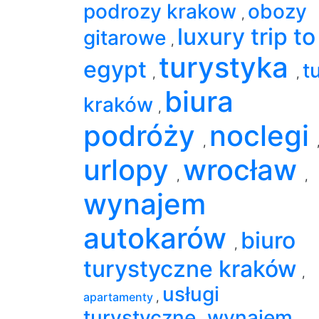
podrozy krakow
obozy
,
luxury trip to
gitarowe
,
turystyka
egypt
tu
,
,
biura
kraków
,
podróży
noclegi
,
urlopy
wrocław
,
,
wynajem
autokarów
biuro
,
turystyczne kraków
,
usługi
apartamenty
,
turystyczne
wynajem