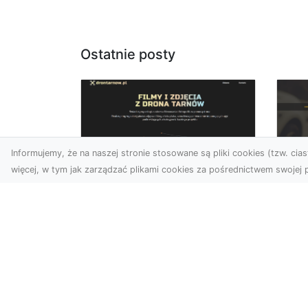
Ostatnie posty
Informujemy, że na naszej stronie stosowane są pliki cookies (tzw. ciast
więcej, w tym jak zarządzać plikami cookies za pośrednictwem swojej p
Zdjęcia dronem
FH
Dębica – odkryj nowe
Za
możliwości wizualne
Dr
Zdjęcia i filmy z drona to
FHU
obecnie jeden z najbardziej
Po
nowoczesnych sposobów
Ka
na tworzenie materiał...