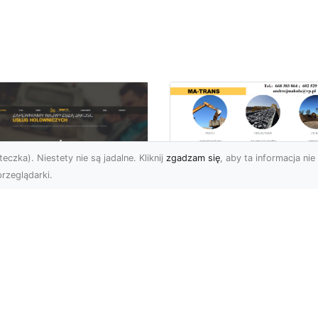
eczka). Niestety nie są jadalne. Kliknij
zgadzam się
, aby ta informacja nie 
rzeglądarki.
Transport
Niskopodwoziowy d
U XMar – Twoje
Przemysłu i
ufane Wsparcie
Budownictwa –
ogowe w Radomiu
Kompleksowe Usług
MA-TRANS
 XMar – Profesjonalna
moc Drogowa Dla
Co To Jest Transport
żdego Kierowcy