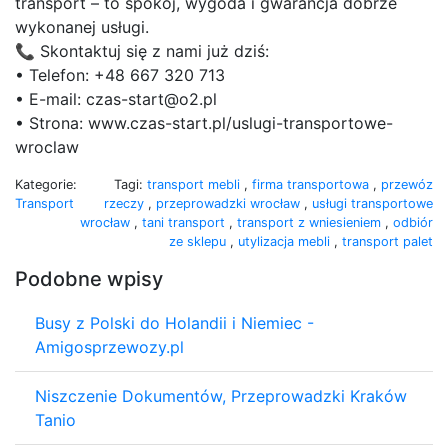
transport – to spokój, wygoda i gwarancja dobrze
wykonanej usługi.
📞 Skontaktuj się z nami już dziś:
• Telefon: +48 667 320 713
• E-mail: czas-start@o2.pl
• Strona: www.czas-start.pl/uslugi-transportowe-
wroclaw
Kategorie:
Tagi:
transport mebli
,
firma transportowa
,
przewóz
Transport
rzeczy
,
przeprowadzki wrocław
,
usługi transportowe
wrocław
,
tani transport
,
transport z wniesieniem
,
odbiór
ze sklepu
,
utylizacja mebli
,
transport palet
Podobne wpisy
Busy z Polski do Holandii i Niemiec -
Amigosprzewozy.pl
Niszczenie Dokumentów, Przeprowadzki Kraków
Tanio