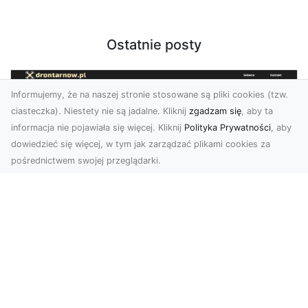
Ostatnie posty
Informujemy, że na naszej stronie stosowane są pliki cookies (tzw.
ciasteczka). Niestety nie są jadalne. Kliknij
zgadzam się
, aby ta
informacja nie pojawiała się więcej. Kliknij
Polityka Prywatności
, aby
dowiedzieć się więcej, w tym jak zarządzać plikami cookies za
pośrednictwem swojej przeglądarki.
Zdjęcia dronem Dębica – odkryj nowe
możliwości wizualne
Zdjęcia i filmy z drona to obecnie jeden z
najbardziej nowoczesnych sposobów na